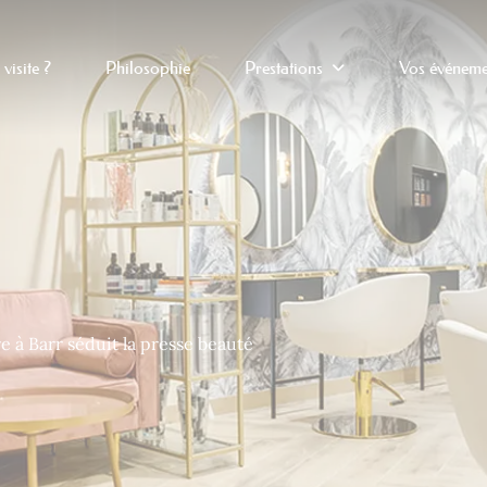
Prestations
 visite ?
Philosophie
Vos événeme
re à Barr séduit la presse beauté