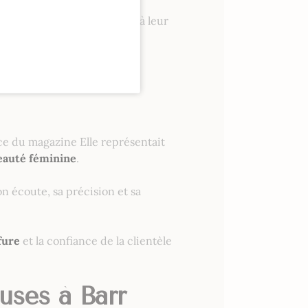
emme professionnel
qui soit à leur
ières de
ce du magazine Elle représentait
eauté féminine
.
n écoute, sa précision et sa
fure
et la confiance de la clientèle
uses à Barr