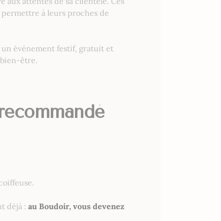
e aux attentes de sa clientèle. Ces
et permettre à leurs proches de
: un événement festif, gratuit et
 bien-être.
s recommandé
oiffeuse.
t déjà :
au Boudoir, vous devenez