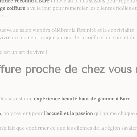
iffure reconnu à Barr
innove au fil des saisons pour répondr
ge coiffure
a vu le jour pour remercier les clientes fidèles 
on.
usive au salon viendra célébrer la féminité et la convivialité 
 vivre un moment unique autour de la coiffure, du soin et du
c’est un art de vivre !
ffure proche de chez vou
uleuses est une
expérience beauté haut de gamme à Barr
.
e
, on y revient pour
l’accueil et la passion
qui anime chaque c
’a fait que confirmer ce que les clientes de la région savaien