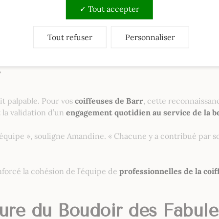
Tout accepter
référence pour toutes celles qui recherchent un
coiffeur f
Tout refuser
Personnaliser
oiffeuses passionnées et f
tait palpable. Pour vos
coiffeuses de Barr
, cette reconnaissan
t la validation d’un
engagement quotidien au service de la b
 équipe », souligne Amandine. « Chacune y a contribué par so
nforcé la cohésion de l’équipe de
professionnelles de la coif
fure du Boudoir des Fabule