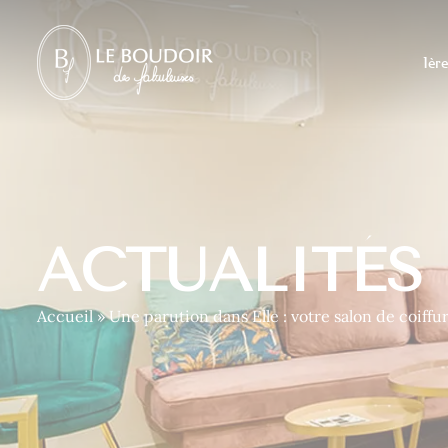
Panneau de gestion des cookies
1ère
ACTUALITÉS
Accueil
»
Une parution dans Elle : votre salon de coiffu