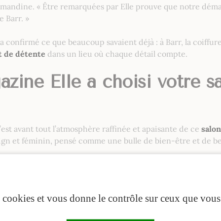
 Amandine.
« Être remarquées par Elle prouve que notre démar
e Barr. »
a confirmé ce que beaucoup savaient déjà : à Barr, la coiffu
t de détente
dans un lieu où chaque détail compte.
zine Elle a choisi votre s
c’est avant tout l’atmosphère raffinée et apaisante de ce
salon
ign et féminin, pensé comme une bulle de bien-être et de bea
t agencement élégant,
r une ambiance douce,
our la touche parisienne,
es cookies et vous donne le contrôle sur ceux que vous
ng pour rappeler la féminité.