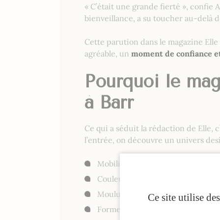
« C’était une grande fierté »
, confie
bienveillance, a su toucher au-delà d
Cette parution dans le magazine Elle 
agréable, un
moment de confiance e
Pourquoi le maga
à Barr
Ce qui a séduit la rédaction de Elle, 
l’entrée, on découvre un univers des
Mobilier italien haut de gamme e
Couleurs pastel et poudrées pou
Moulures et lustres scintillants p
Ce site utilise d
Formes arrondies et déco cocooni